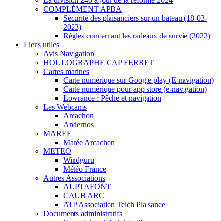
La division 240 à jour de la réforme 2024
COMPLÉMENT APBA
Sécurité des plaisanciers sur un bateau (18-03-
2023)
Règles concernant les radeaux de survie (2022)
Liens utiles
Avis Navigation
HOULOGRAPHE CAP FERRET
Cartes marines
Carte numérique sur Google play (E-navigation)
Carte numérique pour app store (e-navigation)
Lowrance : Pêche et navigation
Les Webcams
Arcachon
Andernos
MAREE
Marée Arcachon
METEO
Windguru
Météo France
Autres Associations
AUPTAFONT
CAUB ARC
ATP Association Teich Plaisance
Documents administratifs