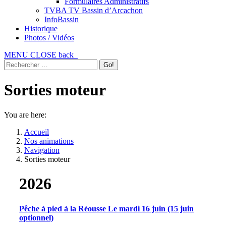
Formulaires Administratifs
TVBA TV Bassin d’Arcachon
InfoBassin
Historique
Photos / Vidéos
MENU
CLOSE
back
Sorties moteur
You are here:
Accueil
Nos animations
Navigation
Sorties moteur
2026
Pêche à pied à la Réousse Le mardi 16 juin (15 juin
optionnel)