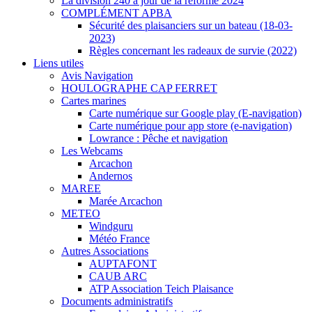
La division 240 à jour de la réforme 2024
COMPLÉMENT APBA
Sécurité des plaisanciers sur un bateau (18-03-
2023)
Règles concernant les radeaux de survie (2022)
Liens utiles
Avis Navigation
HOULOGRAPHE CAP FERRET
Cartes marines
Carte numérique sur Google play (E-navigation)
Carte numérique pour app store (e-navigation)
Lowrance : Pêche et navigation
Les Webcams
Arcachon
Andernos
MAREE
Marée Arcachon
METEO
Windguru
Météo France
Autres Associations
AUPTAFONT
CAUB ARC
ATP Association Teich Plaisance
Documents administratifs